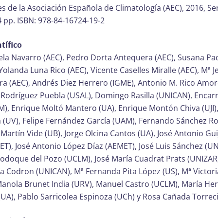
s de la Asociación Española de Climatología (AEC), 2016, Ser
4 pp. ISBN: 978-84-16724-19-2
tífico
rela Navarro (AEC), Pedro Dorta Antequera (AEC), Susana P
 Yolanda Luna Rico (AEC), Vicente Caselles Miralle (AEC), Mª J
ra (AEC), Andrés Diez Herrero (IGME), Antonio M. Rico Amor
Rodríguez Puebla (USAL), Domingo Rasilla (UNICAN), Encar
M), Enrique Moltó Mantero (UA), Enrique Montón Chiva (UJI)
 (UV), Felipe Fernández García (UAM), Fernando Sánchez R
r Martín Vide (UB), Jorge Olcina Cantos (UA), José Antonio Gu
ET), José Antonio López Díaz (AEMET), José Luis Sánchez (U
Bodoque del Pozo (UCLM), José María Cuadrat Prats (UNIZAR)
ía Codron (UNICAN), Mª Fernanda Pita López (US), Mª Victor
 Manola Brunet India (URV), Manuel Castro (UCLM), María H
UA), Pablo Sarricolea Espinoza (UCh) y Rosa Cañada Torreci