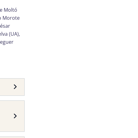
e Moltó
ro Morote
César
elva (UA),
seguer