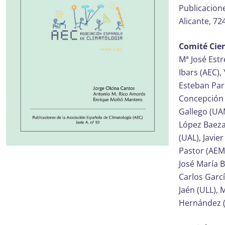
Publicacione
Alicante, 72
Comité Cien
Mª José Est
Ibars (AEC),
Esteban Par
Concepción 
Gallego (UA
López Baeza
(UAL), Javie
Pastor (AEM
José María 
Carlos Garc
Jaén (ULL),
Hernández (