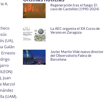
ie A.
Regeneración tras el fuego: El
caso de Castellón (1990-2024)
acheco
La AEC organiza el XX Curso de
Verano en Zaragoza
esús
ós (UA),
na Galán
Javier Martín Vide nuevo director
, Ernesto
del Observatorio Fabra de
odrigo
Barcelona
ijarro
NILEON)
, Juan
ia Marzol
ernández
lla (UAM).