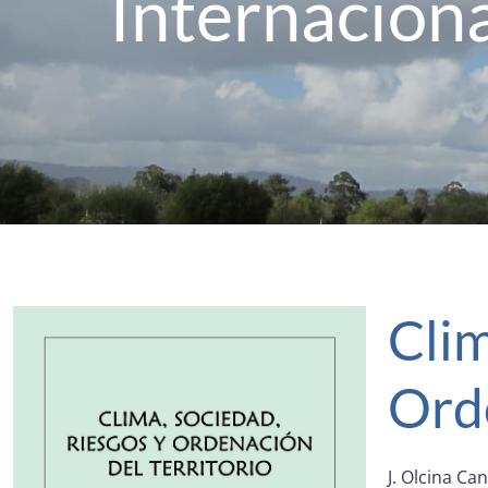
Internacion
Clim
Orde
J. Olcina Ca