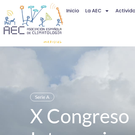
Inicio
La AEC
Activid
Serie A
X Congreso