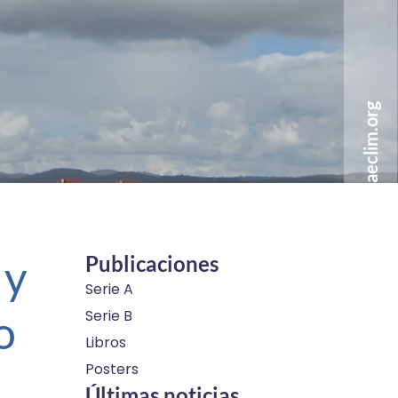
info@aeclim.org
 y
Publicaciones
Serie A
o
Serie B
Libros
Posters
Últimas noticias