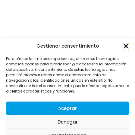
Gestionar consentimiento
Para ofrecer las mejores experiencias, utilizamos tecnologías
como las cookies para almacenar y/o acceder a la información
del dispositivo. El consentimiento de estas tecnologías nos
permitirá procesar datos como el comportamiento de
navegación o las identificaciones únicas en este sitio. No
consentir o retirar el consentimiento, puede afectar negativamente
a ciertas características y funciones.
Aviso Legal
Política de Privacidad
Política de Cookies
Mapa Web
Aceptar
Denegar
© AECLIM
info@aeclim.org
Contacta con nosotros: